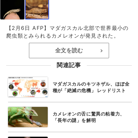
【2月6日 AFP】マダガスカル北部で世界最小の
爬虫類とみられるカメレオンが発見された。
全文を読む
>
関連記事
マダガスカルのキツネザル、ほぼ全
種が「絶滅の危機」 レッドリスト
カメレオンの舌に驚異の粘着力、
「長年の謎」を解明