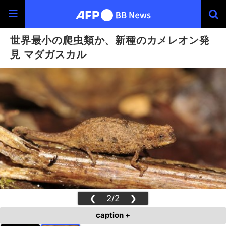
世界最小の爬虫類か、新種のカメレオン発
見 マダガスカル
❮
2/2
❯
caption +