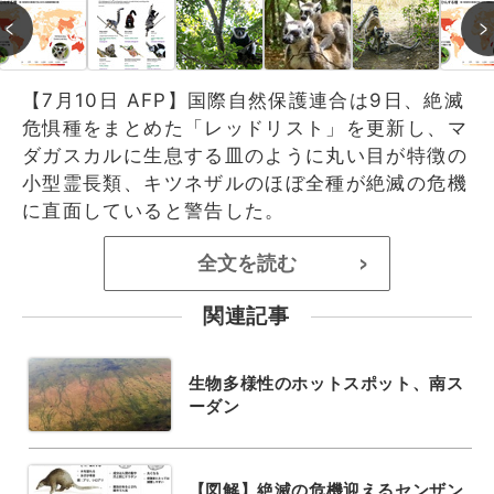
【7月10日 AFP】国際自然保護連合は9日、絶滅
危惧種をまとめた「レッドリスト」を更新し、マ
ダガスカルに生息する皿のように丸い目が特徴の
小型霊長類、キツネザルのほぼ全種が絶滅の危機
に直面していると警告した。
全文を読む
>
関連記事
生物多様性のホットスポット、南ス
ーダン
【図解】絶滅の危機迎えるセンザン