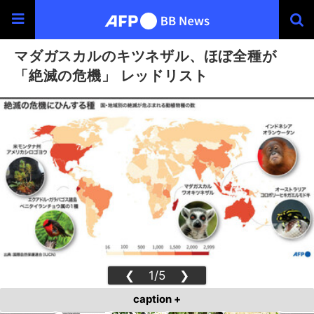
マダガスカルのキツネザル、ほぼ全種が
「絶滅の危機」 レッドリスト
❮
1/5
❯
caption +