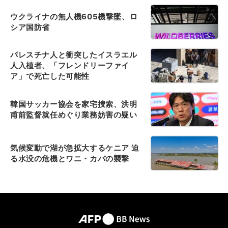
ウクライナの無人機605機撃墜、ロ
シア国防省
パレスチナ人と衝突したイスラエル
人入植者、「フレンドリーファイ
ア」で死亡した可能性
韓国サッカー協会を家宅捜索、洪明
甫前監督就任めぐり業務妨害の疑い
気候変動で湖が急拡大するケニア 迫
る水没の危機とワニ・カバの襲撃