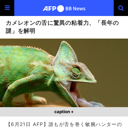
カメレオンの舌に驚異の粘着力、「長年の
謎」を解明
caption +
【6月21日 AFP】誰もが舌を巻く敏腕ハンターの