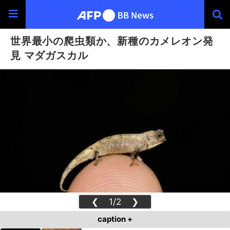
世界最小の爬虫類か、新種のカメレオン発
見 マダガスカル
❮
1/2
❯
caption +