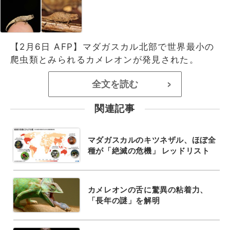
【2月6日 AFP】マダガスカル北部で世界最小の
爬虫類とみられるカメレオンが発見された。
全文を読む
>
関連記事
マダガスカルのキツネザル、ほぼ全
種が「絶滅の危機」 レッドリスト
カメレオンの舌に驚異の粘着力、
「長年の謎」を解明