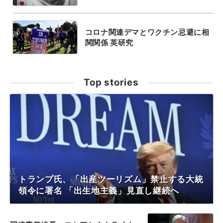
コロナ関連デマとワクチン忌避に相
関関係 英研究
Top stories
トランプ氏、「出産ツーリズム」禁止する大統
領令に署名 「出生地主義」見直し継続へ