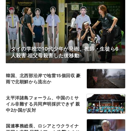
タイの学校で10代少年が発砲、教師・生徒ら6
人殺害 祖父母殺害した後移動
韓国、北西部沿岸で地雷15個回収 豪
雨で北朝鮮から流出か
太平洋諸島フォーラム、中国のミサ
イル非難する共同声明採択できず 親
中2か国が反対
国連事務総長、ロシアとウクライナ