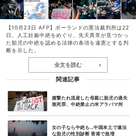
【10月23日 AFP】ポーランドの憲法裁判所は22
日、人工妊娠中絶をめぐり、先天異常が見つかっ
た胎児の中絶を認める法律の条項を違憲とする判
断を示した。
全文を読む
>
関連記事
腹撃たれ流産した母親に胎児の過失
致死罪、中絶禁止の米アラバマ州
女の子なら中絶も…中国本土で違法
な胎児の性別診断 香港で急増