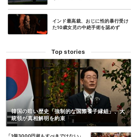
インド最高裁、おじに性的暴行受け
た10歳女児の中絶手術を認めず
Top stories
韓国の暗い歴史「強制的な国際養子縁組」、大
統領が真相解明を約束
「1個3000円超もすべきではない」