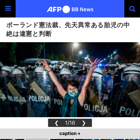
ポーランド憲法裁、先天異常ある胎児の中
絶は違憲と判断
❮
1/16
❯
caption +