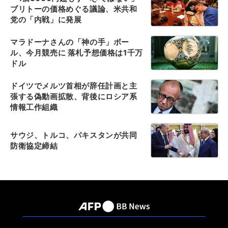
ブリトーの価格めぐる議論、米共和
党の「内戦」に発展
マラドーナさんの「神の手」ボー
ル、今月競売に 落札予想価格は1千万
ドル
ドイツでメルツ首相が辞任計画と主
張する偽動画拡散、背後にロシア系
情報工作組織
サウジ、トルコ、パキスタンが共同
防衛協定締結