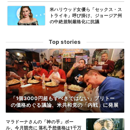
米ハリウッド女優ら「セックス・ス
トライキ」呼び掛け、ジョージア州
の中絶規制厳格化に抗議
Top stories
「1個3000円超もすべきではない」ブリトー
の価格めぐる議論、米共和党の「内戦」に発展
マラドーナさんの「神の手」ボー
ル、今月競売に 落札予想価格は1千万