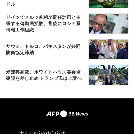
ドル
ドイツでメルツ首相が辞任計画と主
張する偽動画拡散、背後にロシア系
情報工作組織
サウジ、トルコ、パキスタンが共同
防衛協定締結
米連邦高裁、ホワイトハウス宴会場
建設を差し止め トランプ氏は上訴へ
サイトからのお知らせ