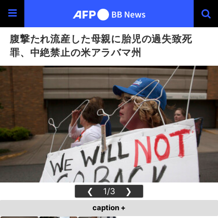
腹撃たれ流産した母親に胎児の過失致死
罪、中絶禁止の米アラバマ州
❮
1/3
❯
caption +