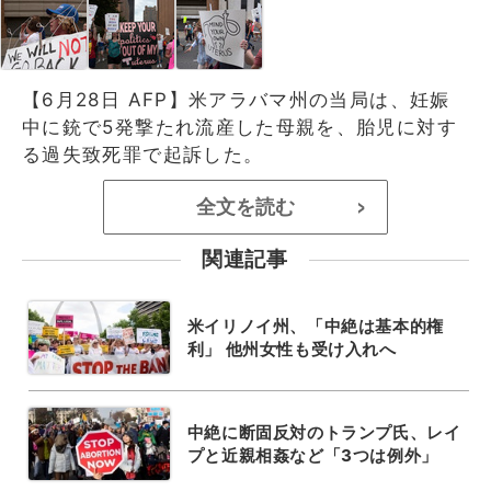
【6月28日 AFP】米アラバマ州の当局は、妊娠
中に銃で5発撃たれ流産した母親を、胎児に対す
る過失致死罪で起訴した。
全文を読む
>
関連記事
米イリノイ州、「中絶は基本的権
利」 他州女性も受け入れへ
中絶に断固反対のトランプ氏、レイ
プと近親相姦など「3つは例外」