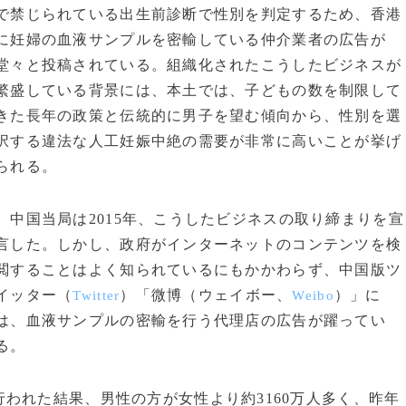
で禁じられている出生前診断で性別を判定するため、香港
に妊婦の血液サンプルを密輸している仲介業者の広告が
堂々と投稿されている。組織化されたこうしたビジネスが
繁盛している背景には、本土では、子どもの数を制限して
きた長年の政策と伝統的に男子を望む傾向から、性別を選
択する違法な人工妊娠中絶の需要が非常に高いことが挙げ
られる。
中国当局は2015年、こうしたビジネスの取り締まりを宣
言した。しかし、政府がインターネットのコンテンツを検
閲することはよく知られているにもかかわらず、中国版ツ
イッター（
）「微博（ウェイボー、
）」に
Twitter
Weibo
は、血液サンプルの密輸を行う代理店の広告が躍ってい
る。
われた結果、男性の方が女性より約3160万人多く、昨年