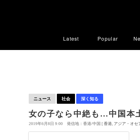
Latest
Popular
N
ニュース
社会
深く知る
女の子なら中絶も…中国本
2019年6月8日 9:00
発信地：香港/中国 [
香港
アジア・オセ