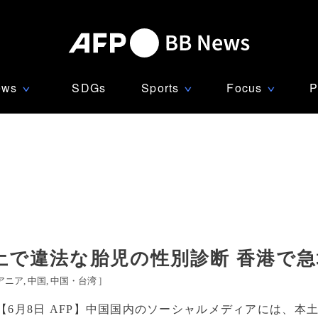
ews
SDGs
Sports
Focus
P
∨
∨
∨
土で違法な胎児の性別診断 香港で急
アニア
中国
中国・台湾
]
【6月8日 AFP】中国国内のソーシャルメディアには、本