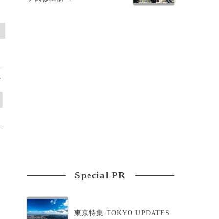
>
Special PR
東京特集:TOKYO UPDATES