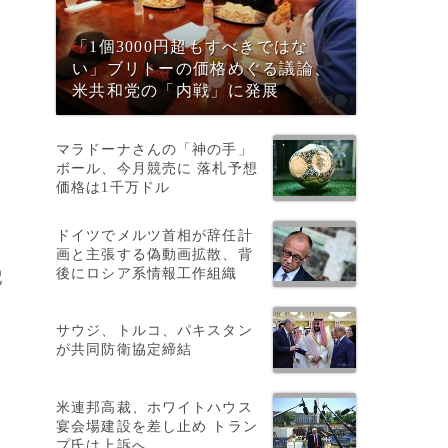
「1個3000円超もすべきではな
い」ブリトーの価格めぐる議論、
米共和党の「内戦」に発展
、
マラドーナさんの「神の手」
ボール、今月競売に 落札予想
価格は1千万ドル
ドイツでメルツ首相が辞任計
画と主張する偽動画拡散、背
後にロシア系情報工作組織
配
サウジ、トルコ、パキスタン
が共同防衛協定締結
米連邦高裁、ホワイトハウス
宴会場建設を差し止め トラン
プ氏は上訴へ