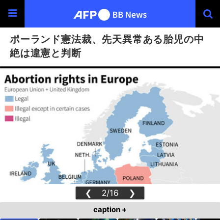
ポーランド憲法裁、先天異常ある胎児の中
絶は違憲と判断
❮
2/16
❯
caption +