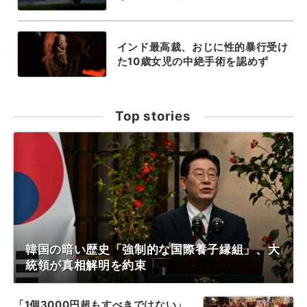
インド最高裁、おじに性的暴行受け
た10歳女児の中絶手術を認めず
Top stories
韓国の暗い歴史「強制的な国際養子縁組」、大
統領が真相解明を約束
「1個3000円超もすべきではない」