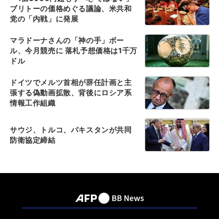
ブリトーの価格めぐる議論、米共和
党の「内戦」に発展
マラドーナさんの「神の手」ボー
ル、今月競売に 落札予想価格は1千万
ドル
ドイツでメルツ首相が辞任計画と主
張する偽動画拡散、背後にロシア系
情報工作組織
サウジ、トルコ、パキスタンが共同
防衛協定締結