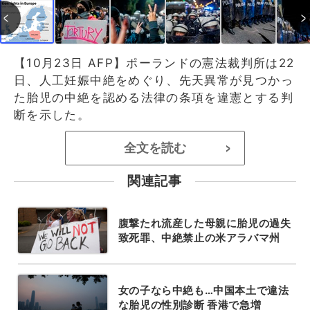
【10月23日 AFP】ポーランドの憲法裁判所は22
日、人工妊娠中絶をめぐり、先天異常が見つかっ
た胎児の中絶を認める法律の条項を違憲とする判
断を示した。
全文を読む
>
関連記事
腹撃たれ流産した母親に胎児の過失
致死罪、中絶禁止の米アラバマ州
女の子なら中絶も…中国本土で違法
な胎児の性別診断 香港で急増