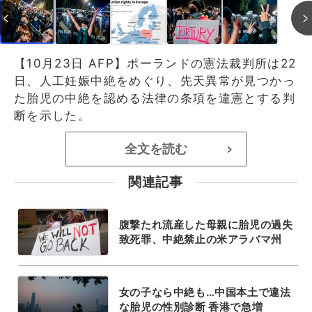
【10月23日 AFP】ポーランドの憲法裁判所は22
日、人工妊娠中絶をめぐり、先天異常が見つかっ
た胎児の中絶を認める法律の条項を違憲とする判
断を示した。
全文を読む
>
関連記事
腹撃たれ流産した母親に胎児の過失
致死罪、中絶禁止の米アラバマ州
女の子なら中絶も…中国本土で違法
な胎児の性別診断 香港で急増