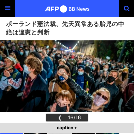
ポーランド憲法裁、先天異常ある胎児の中
絶は違憲と判断
❮
16/16
❯
caption +