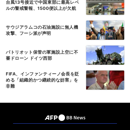
台風13号接近で中国東部に最高レベ
ルの警戒警報、1500便以上が欠航
サウジアラムコの石油施設に無人機
攻撃、フーシ派が声明
パトリオット保管の軍施設上空に不
審ドローン ドイツ西部
FIFA、インファンティーノ会長を貶
める「組織的かつ継続的な妨害」を
非難