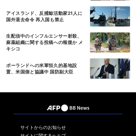
アイスランド、反捕鯨活動家21人に
国外退去命令 再入国も禁止
生配信中のインフルエンサー射殺、
麻薬組織に関する投稿への報復か メ
キシコ
ポーランドへの米軍恒久的基地設
置、米国側と協議中 国防副大臣
サイトからのお知らせ
サイトに関するヘルプ