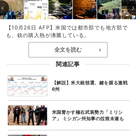
【10月26日 AFP】米国では都市部でも地方部で
も、銃の購入熱が沸騰している。
全文を読む
>
関連記事
【解説】米大統領選、鍵を握る激戦
6州
米国脅かす極右武装勢力「ミリシ
ア」 ミシガン州知事の拉致未遂も