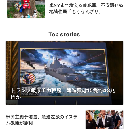
米NY市で増える銃犯罪、不安隠せぬ
地域住民「もううんざり」
Top stories
トランプ級原子力戦艦、建造費は15隻で43兆
円か
米民主党予備選、急進左派のイスラ
ム教徒が勝利