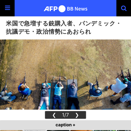
米国で急増する銃購入者、パンデミック・
抗議デモ・政治情勢にあおられ
❮
1/7
❯
caption +