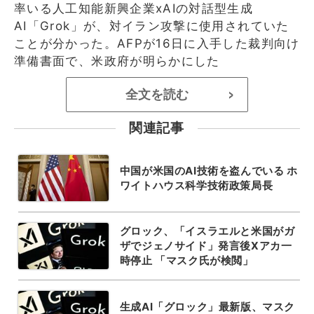
率いる人工知能新興企業xAIの対話型生成
AI「Grok」が、対イラン攻撃に使用されていた
ことが分かった。AFPが16日に入手した裁判向け
準備書面で、米政府が明らかにした
全文を読む
>
関連記事
中国が米国のAI技術を盗んでいる ホ
ワイトハウス科学技術政策局長
グロック、「イスラエルと米国がガ
ザでジェノサイド」発言後Xアカ一
時停止 「マスク氏が検閲」
生成AI「グロック」最新版、マスク