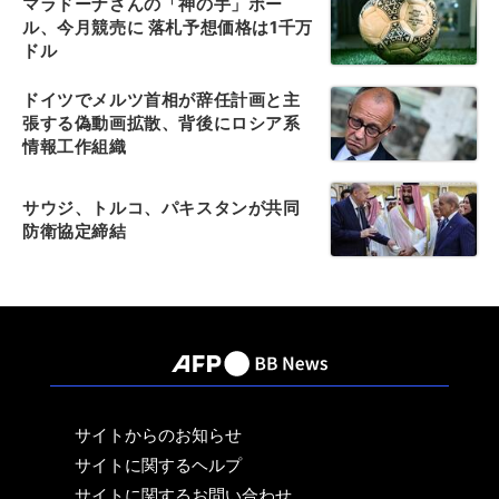
マラドーナさんの「神の手」ボー
ル、今月競売に 落札予想価格は1千万
ドル
ドイツでメルツ首相が辞任計画と主
張する偽動画拡散、背後にロシア系
情報工作組織
サウジ、トルコ、パキスタンが共同
防衛協定締結
サイトからのお知らせ
サイトに関するヘルプ
サイトに関するお問い合わせ