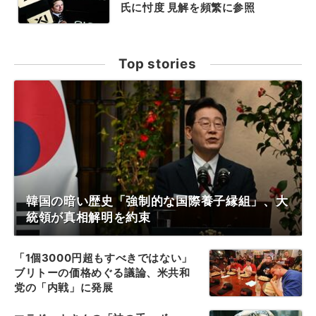
氏に忖度 見解を頻繁に参照
Top stories
韓国の暗い歴史「強制的な国際養子縁組」、大
統領が真相解明を約束
「1個3000円超もすべきではない」
ブリトーの価格めぐる議論、米共和
党の「内戦」に発展