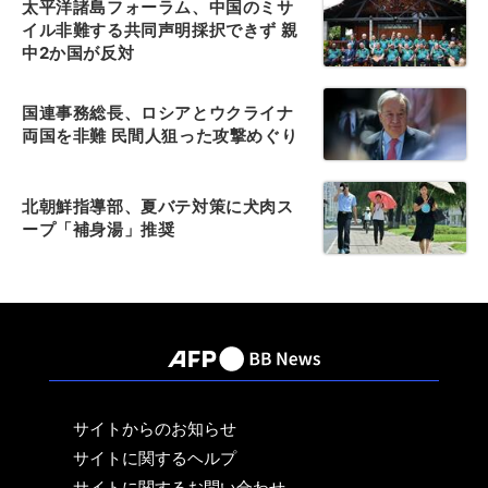
太平洋諸島フォーラム、中国のミサ
イル非難する共同声明採択できず 親
中2か国が反対
国連事務総長、ロシアとウクライナ
両国を非難 民間人狙った攻撃めぐり
北朝鮮指導部、夏バテ対策に犬肉ス
ープ「補身湯」推奨
サイトからのお知らせ
サイトに関するヘルプ
サイトに関するお問い合わせ