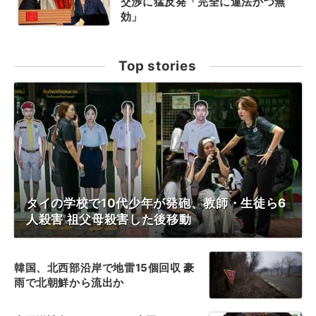
交渉に猛反発「完全に違法かつ無
効」
Top stories
タイの学校で10代少年が発砲、教師・生徒ら6
人殺害 祖父母殺害した後移動
韓国、北西部沿岸で地雷15個回収 豪
雨で北朝鮮から流出か