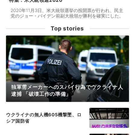
特集：米大統領選2020
2020年11月3日、米大統領選挙の投開票が行われ、民主
党のジョー・バイデン前副大統領が勝利を確実にした。
Top stories
独軍需メーカーへのスパイ行為でウクライナ人
逮捕 「破壊工作の準備」
ウクライナの無人機605機撃墜、ロ
シア国防省