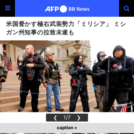
米国脅かす極右武装勢力「ミリシア」 ミシ
ガン州知事の拉致未遂も
❮
1/7
❯
caption +