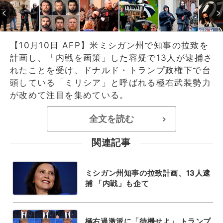
【10月10日 AFP】米ミシガン州で知事の拉致を
計画し、「内戦を画策」した容疑で13人が逮捕さ
れたことを受け、ドナルド・トランプ政権下で台
頭している「ミリシア」と呼ばれる極右武装勢力
が改めて注目を集めている。
全文を読む
>
関連記事
ミシガン州知事の拉致計画、13人逮
捕 「内戦」も企て
極右過激派に「待機せよ」 トランプ