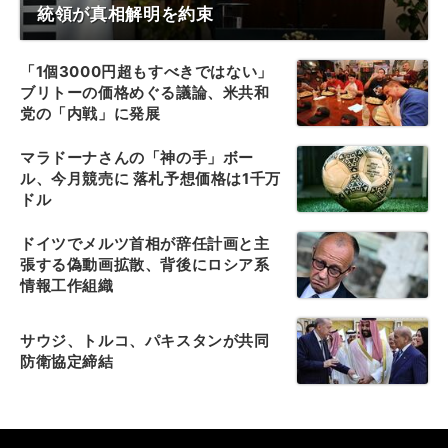
統領が真相解明を約束
「1個3000円超もすべきではない」
ブリトーの価格めぐる議論、米共和
党の「内戦」に発展
マラドーナさんの「神の手」ボー
ル、今月競売に 落札予想価格は1千万
ドル
ドイツでメルツ首相が辞任計画と主
張する偽動画拡散、背後にロシア系
情報工作組織
サウジ、トルコ、パキスタンが共同
防衛協定締結