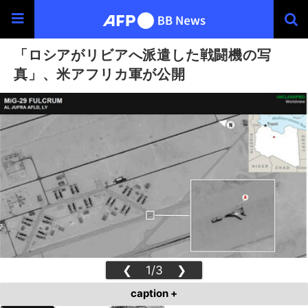
「ロシアがリビアへ派遣した戦闘機の写
真」、米アフリカ軍が公開
❮
1/3
❯
caption +