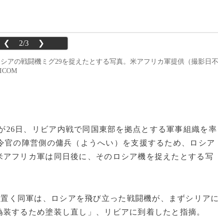
❮
2/3
❯
るロシアの戦闘機ミグ29を捉えたとする写真。米アフリカ軍提供（撮影日
RICOM
が26日、リビア内戦で同国東部を拠点とする軍事組織を率
令官の陣営側の傭兵（ようへい）を支援するため、ロシア
米アフリカ軍は同日後に、そのロシア機を捉えたとする写
を置く同軍は、ロシアを飛び立った戦闘機が、まずシリア
偽装するため塗装し直し」、リビアに到着したと指摘。