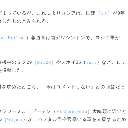
まっているが、これによりロシアは、国連（
）が9年
UN
反したものとみられる。
）報道官は首都ワシントンで、ロシア軍が
han Hoffman
。
機中のミグ29（
）やスホイ35（
）など、ロシ
MiG29
Su35
を投稿した。
材を求めたところ、「今はコメントしない」との回答だっ
ウラジーミル・プーチン（
）大統領に近いと
Vladimir Putin
ル（
）が、ハフタル司令官率いる軍を支援するため
Wagner