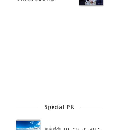
Special PR
東京特集:TOKYO UPDATES