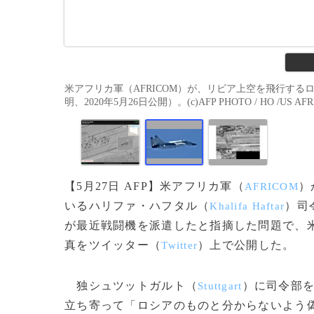
米アフリカ軍（AFRICOM）が、リビア上空を飛行す
明、2020年5月26日公開）。(c)AFP PHOTO / HO /US AF
【5月27日 AFP】米アフリカ軍（
）
AFRICOM
いるハリファ・ハフタル（
）司
Khalifa Haftar
が最近戦闘機を派遣したと指摘した問題で、
真をツイッター（
）上で公開した。
Twitter
独シュツットガルト（
）に司令部
Stuttgart
立ち寄って「ロシアのものと分からないよう