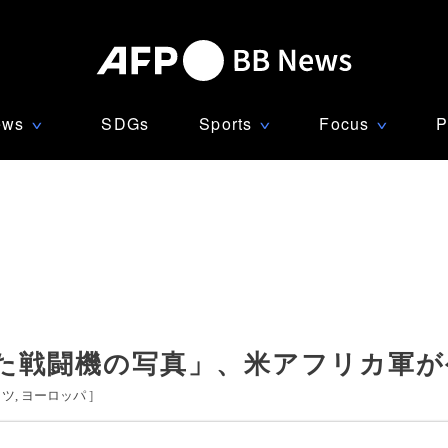
ews
SDGs
Sports
Focus
P
∨
∨
∨
た戦闘機の写真」、米アフリカ軍が
イツ
ヨーロッパ
]