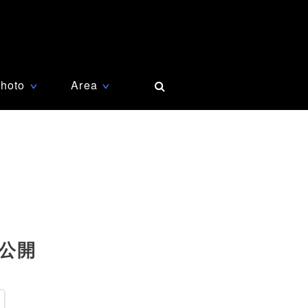
hoto
Area
∨
∨
公開