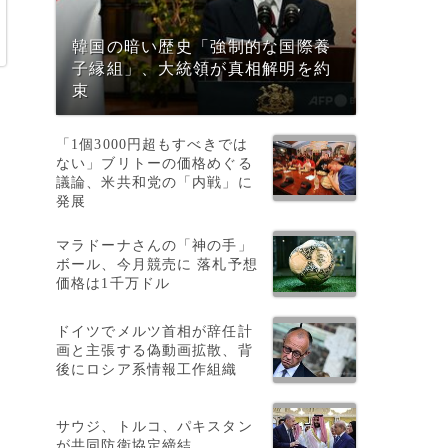
韓国の暗い歴史「強制的な国際養
子縁組」、大統領が真相解明を約
束
不
「1個3000円超もすべきでは
ない」ブリトーの価格めぐる
議論、米共和党の「内戦」に
発展
マラドーナさんの「神の手」
ボール、今月競売に 落札予想
価格は1千万ドル
ドイツでメルツ首相が辞任計
画と主張する偽動画拡散、背
後にロシア系情報工作組織
に
サウジ、トルコ、パキスタン
が共同防衛協定締結