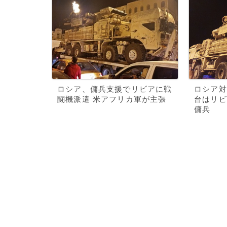
ロシア、傭兵支援でリビアに戦
ロシア対
闘機派遣 米アフリカ軍が主張
台はリビ
傭兵