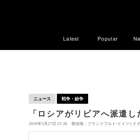
Latest
Popular
N
ニュース
戦争・紛争
「ロシアがリビアへ派遣し
2020年5月27日 23:38
発信地：フランクフルト/ドイツ [
ド