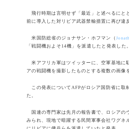
飛行時期は言明せず「最近」と述べるにとど
前に導入した対リビア武器禁輸措置に再び違
米国防総省のジョナサン・ホフマン（
Jonat
「戦闘機およそ14機」を派遣したと発表した
米アフリカ軍はツイッターに、空軍基地に駐
アの戦闘機を撮影したものとする複数の画像
この発表についてAFPがロシア国防省に取
た。
国連の専門家は先月の報告書で、ロシアの
みられ、現地で暗躍する民間軍事会社ワグネ
にリビアに傭兵らを派遣していたと発表。