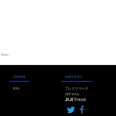
News
OTHER
SERVICES
RSS
プレスリリース
AFP WAA