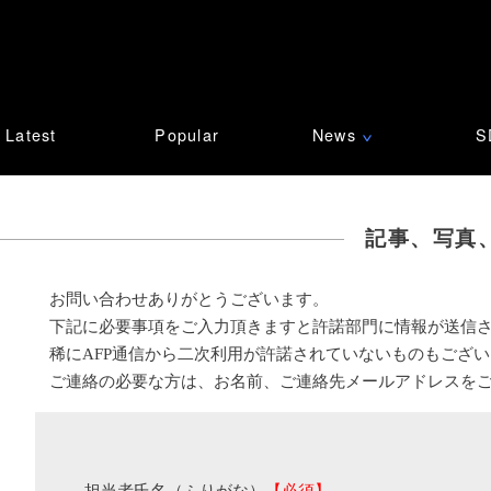
Latest
Popular
News
S
∨
記事、写真
お問い合わせありがとうございます。
下記に必要事項をご入力頂きますと許諾部門に情報が送信
稀にAFP通信から二次利用が許諾されていないものもござ
ご連絡の必要な方は、お名前、ご連絡先メールアドレスを