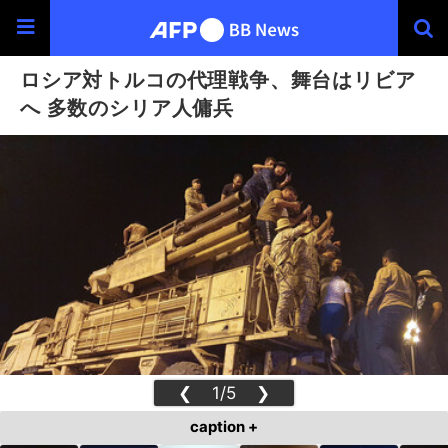
ロシア対トルコの代理戦争、舞台はリビア
へ 多数のシリア人傭兵
❮
1/5
❯
caption +