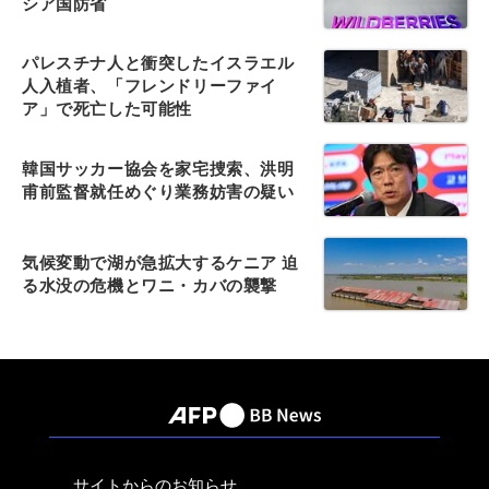
シア国防省
パレスチナ人と衝突したイスラエル
人入植者、「フレンドリーファイ
ア」で死亡した可能性
韓国サッカー協会を家宅捜索、洪明
甫前監督就任めぐり業務妨害の疑い
気候変動で湖が急拡大するケニア 迫
る水没の危機とワニ・カバの襲撃
サイトからのお知らせ