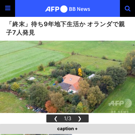
「終末」待ち9年地下生活か オランダで親
子7人発見
❮
1/3
❯
caption +