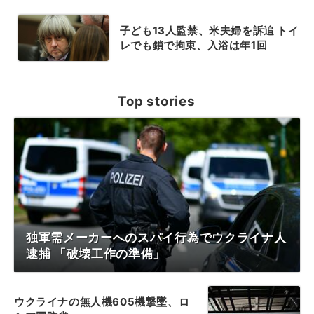
子ども13人監禁、米夫婦を訴追 トイ
レでも鎖で拘束、入浴は年1回
Top stories
独軍需メーカーへのスパイ行為でウクライナ人
逮捕 「破壊工作の準備」
ウクライナの無人機605機撃墜、ロ