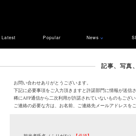
Latest
Popular
News
S
∨
記事、写真
お問い合わせありがとうございます。
下記に必要事項をご入力頂きますと許諾部門に情報が送信
稀にAFP通信から二次利用が許諾されていないものもござ
ご連絡の必要な方は、お名前、ご連絡先メールアドレスを