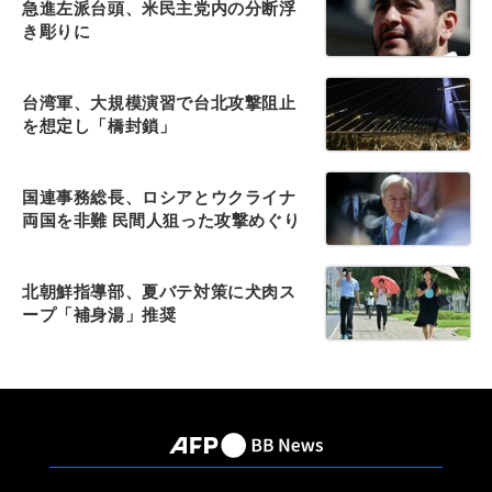
急進左派台頭、米民主党内の分断浮
き彫りに
台湾軍、大規模演習で台北攻撃阻止
を想定し「橋封鎖」
国連事務総長、ロシアとウクライナ
両国を非難 民間人狙った攻撃めぐり
北朝鮮指導部、夏バテ対策に犬肉ス
ープ「補身湯」推奨