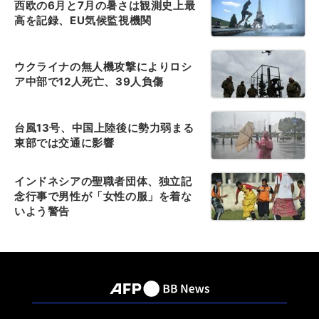
西欧の6月と7月の暑さは観測史上最
高を記録、EU気候監視機関
ウクライナの無人機攻撃によりロシ
ア中部で12人死亡、39人負傷
台風13号、中国上陸後に勢力弱まる
東部では交通に影響
インドネシアの聖職者団体、独立記
念行事で男性が「女性の服」を着な
いよう警告