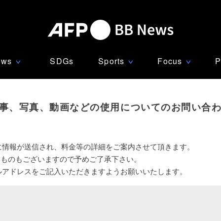
ews
SDGs
Sports
Focus
P
∨
∨
∨
事、写真、動画などの使用についてのお問い合
に情報が送信され、料金等の詳細をご案内させて頂きます。
いものもございますので予めご了承下さい。
ルアドレスをご記入いただきますようお願いいたします。