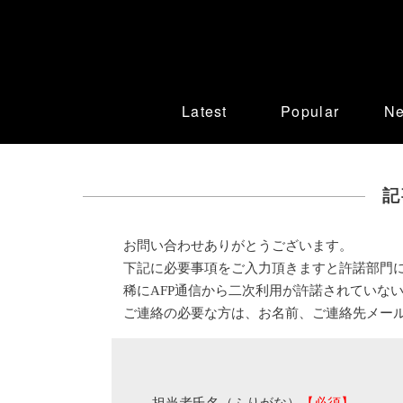
Latest
Popular
N
記
お問い合わせありがとうございます。
下記に必要事項をご入力頂きますと許諾部門
稀にAFP通信から二次利用が許諾されていな
ご連絡の必要な方は、お名前、ご連絡先メー