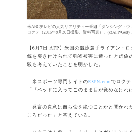
米ABCテレビの人気リアリティー番組「ダンシング・
ロクテ（2016年9月30日撮影、資料写真）。(c)AFP/Getty Image
【6月7日 AFP】米国の競泳選手ライアン・
銃を突き付けられて強盗被害に遭ったと虚偽
殺も考えていたことを明かした。
米スポーツ専門サイトの
でロクテ
ESPN.com
「『ベッドに入ってこのまま目が覚めなけれ
発言の真意は自ら命を絶つことかと聞かれた
ころだった」と答えている。