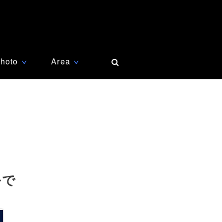
hoto
Area
∨
∨
ルで