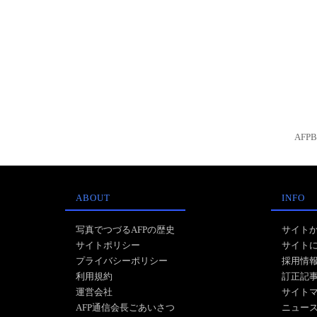
AFP
ABOUT
INFO
写真でつづるAFPの歴史
サイト
サイトポリシー
サイト
プライバシーポリシー
採用情
利用規約
訂正記
運営会社
サイト
AFP通信会長ごあいさつ
ニュー