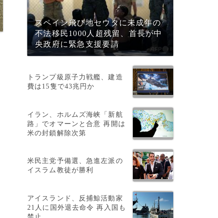
スペイン飛び地セウタに未成年の
不法移民1000人超残留、首長が中
央政府に緊急支援要請
トランプ級原子力戦艦、建造
に
費は15隻で43兆円か
イラン、ホルムズ海峡「新航
路」でオマーンと合意 再開は
米の封鎖解除次第
米民主党予備選、急進左派の
イスラム教徒が勝利
アイスランド、反捕鯨活動家
21人に国外退去命令 再入国も
禁止