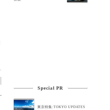
京
>
Special PR
東京特集:TOKYO UPDATES