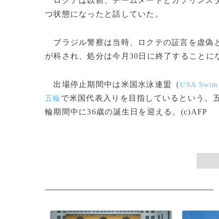
ロクテは以前、チームメートとガソリンスタ
つ状態になったと話していた。
ブラジル警察は当時、ロクテの証言を虚偽と
が科され、処分は今月30日に終了することに
出場停止期間中は米国水泳連盟（
USA Swim
で米国代表入りを目指しているという。五
五輪
輪期間中に36歳の誕生日を迎える。(c)AFP