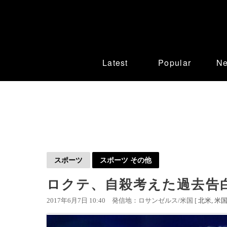
Latest
Popular
N
スポーツ
スポーツ その他
ロクテ、自殺考えた過去告
2017年6月7日 10:40
発信地：ロサンゼルス/米国 [
北米
米