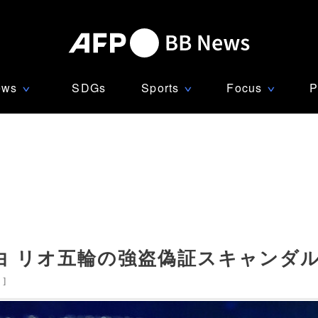
ews
SDGs
Sports
Focus
P
∨
∨
∨
白 リオ五輪の強盗偽証スキャンダ
国
]