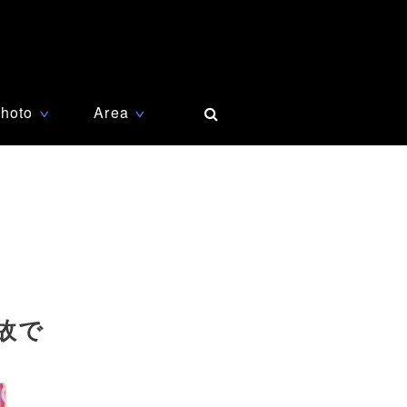
hoto
Area
∨
∨
故で