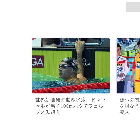
世界新連発の世界水泳、ドレッ
孫への抗
セルが男子100mバタでフェル
を損なう
プス氏超え
導入