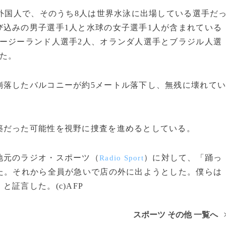
外国人で、そのうち8人は世界水泳に出場している選手だ
込みの男子選手1人と水球の女子選手1人が含まれている
ージーランド人選手2人、オランダ人選手とブラジル人選
た。
落したバルコニーが約5メートル落下し、無残に壊れて
だった可能性を視野に捜査を進めるとしている。
地元のラジオ・スポーツ（
）に対して、「踊っ
Radio Sport
た。それから全員が急いで店の外に出ようとした。僕らは
証言した。(c)AFP
スポーツ その他 一覧へ