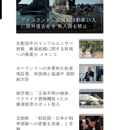
アイスランド、反捕鯨活動家21人
に国外退去命令 再入国も禁止
生配信中のインフルエンサー
射殺、麻薬組織に関する投稿
への報復か メキシコ
ポーランドへの米軍恒久的基
地設置、米国側と協議中 国防
副大臣
独空港に「正体不明の物体」
ウクライナ貨物機狙ったか、
爆弾処理ロボット投入
く
北朝鮮、「戦犯国・日本が戦
争国家への変貌を加速」と非
難