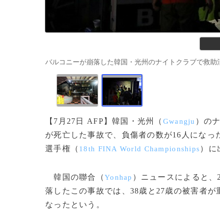
バルコニーが崩落した韓国・光州のナイトクラブで救助活動をする
【7月27日 AFP】韓国・光州（
）のナ
Gwangju
が死亡した事故で、負傷者の数が16人になっ
選手権（
）に
18th FINA World Championships
韓国の聯合（
）ニュースによると、
Yonhap
落したこの事故では、38歳と27歳の被害者
なったという。