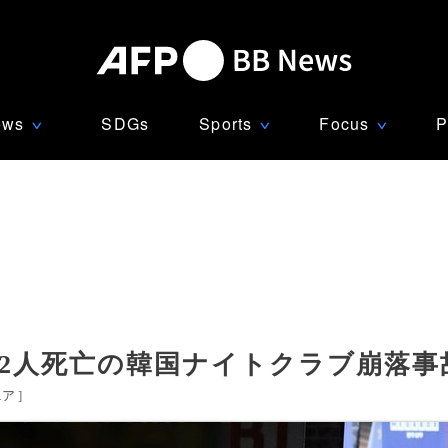
ews
SDGs
Sports
Focus
P
∨
∨
∨
、2人死亡の韓国ナイトクラブ崩落事
ニア
]