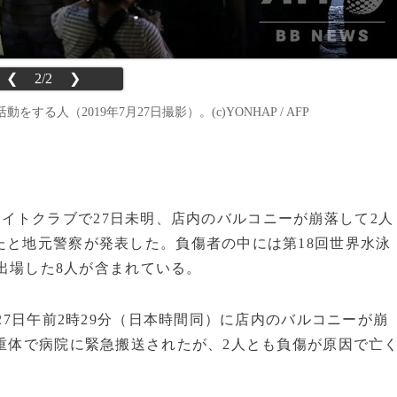
❮
2/2
❯
人（2019年7月27日撮影）。(c)YONHAP / AFP
イトクラブで27日未明、店内のバルコニーが崩落して2人
たと地元警察が発表した。負傷者の中には第18回世界水泳
出場した8人が含まれている。
27日午前2時29分（日本時間同）に店内のバルコニーが崩
が重体で病院に緊急搬送されたが、2人とも負傷が原因で亡