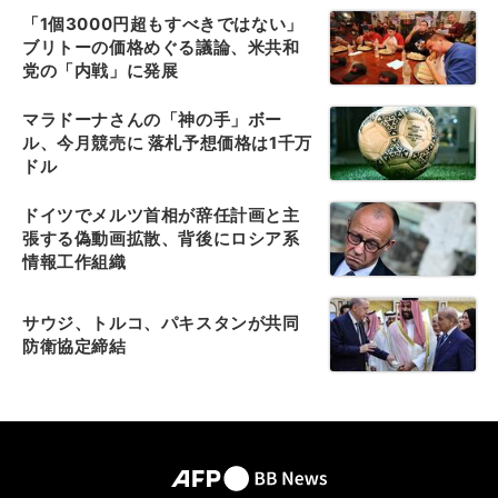
「1個3000円超もすべきではない」
ブリトーの価格めぐる議論、米共和
党の「内戦」に発展
マラドーナさんの「神の手」ボー
ル、今月競売に 落札予想価格は1千万
ドル
ドイツでメルツ首相が辞任計画と主
張する偽動画拡散、背後にロシア系
情報工作組織
サウジ、トルコ、パキスタンが共同
防衛協定締結