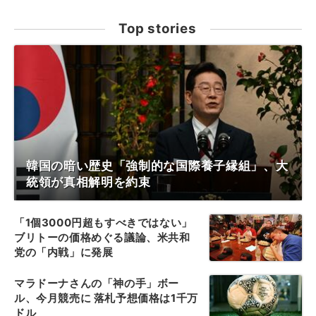
Top stories
韓国の暗い歴史「強制的な国際養子縁組」、大
統領が真相解明を約束
「1個3000円超もすべきではない」
ブリトーの価格めぐる議論、米共和
党の「内戦」に発展
マラドーナさんの「神の手」ボー
ル、今月競売に 落札予想価格は1千万
ドル