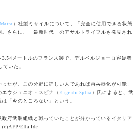
（
）社製ミサイルについて、「完全に使用できる状態
Matra
明。さらに、「最新世代」のアサルトライフルも発見され
.54メートルのフランス製で、デルベルジョーロ容疑者
としていた。
ったが、この分野に詳しい人であれば再兵器化が可能」
のエウジェニオ・スピナ（
）氏によると、武
Eugenio Spina
報は「今のところない」という。
政府武装組織と戦っていたことが分かっているイタリア
P/Ella Ide