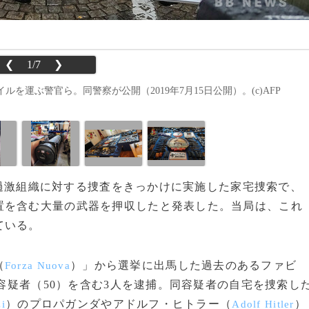
❮
1/7
❯
運ぶ警官ら。同警察が公開（2019年7月15日公開）。(c)AFP
極右過激組織に対する捜査をきっかけに実施した家宅捜索で、
置を含む大量の武器を押収したと発表した。当局は、これ
ている。
（
）」から選挙に出馬した過去のあるファビ
Forza Nuova
容疑者（50）を含む3人を逮捕。同容疑者の自宅を捜索し
）のプロパガンダやアドルフ・ヒトラー（
）
i
Adolf Hitler