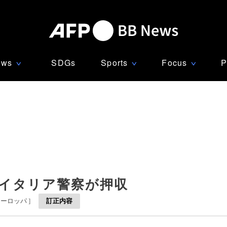
ews
SDGs
Sports
Focus
P
∨
∨
∨
 イタリア警察が押収
ヨーロッパ
]
訂正内容