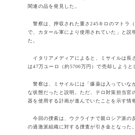
関連の品を発見した。
警察は、押収された重さ245キロのマトラ
で、カタール軍により使用されていた」と説
た。
イタリアメディアによると、ミサイルは長さ3
は47万ユーロ（約5700万円）で売却しよう
警察は、ミサイルには「爆薬は入っていなか
な状態だったと説明。ただ、テロ対策担当官
器を使用する計画が進んでいたことを示す情
今回の捜索は、ウクライナで親ロシア派の反
の過激派組織に対する捜査が引き金となった。(c)AF