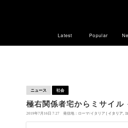
Latest
Popular
N
ニュース
社会
極右関係者宅からミサイル
2019年7月16日 7:27
発信地：ローマ/イタリア [
イタリア