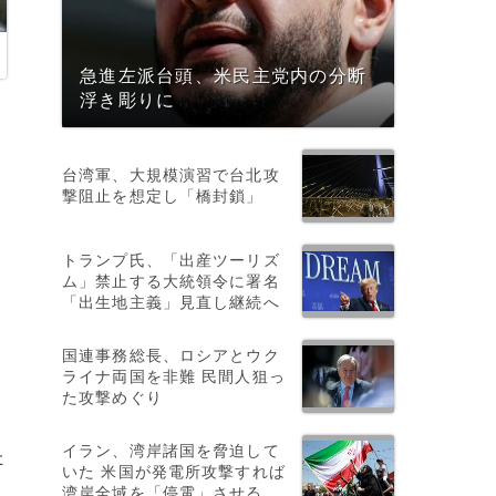
急進左派台頭、米民主党内の分断
浮き彫りに
台湾軍、大規模演習で台北攻
撃阻止を想定し「橋封鎖」
トランプ氏、「出産ツーリズ
ム」禁止する大統領令に署名
「出生地主義」見直し継続へ
国連事務総長、ロシアとウク
ライナ両国を非難 民間人狙っ
た攻撃めぐり
イラン、湾岸諸国を脅迫して
た
いた 米国が発電所攻撃すれば
湾岸全域を「停電」させる