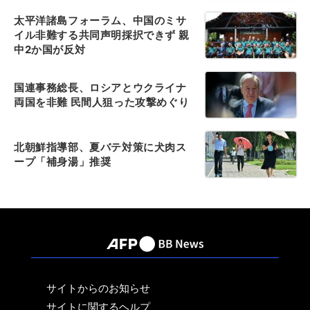
太平洋諸島フォーラム、中国のミサ
イル非難する共同声明採択できず 親
中2か国が反対
国連事務総長、ロシアとウクライナ
両国を非難 民間人狙った攻撃めぐり
北朝鮮指導部、夏バテ対策に犬肉ス
ープ「補身湯」推奨
サイトからのお知らせ
サイトに関するヘルプ