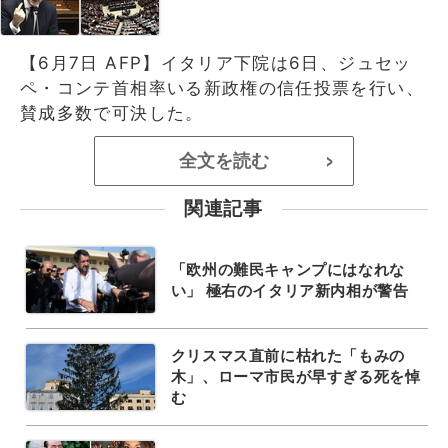
【6月7日 AFP】イタリア下院は6日、ジュセッ
ペ・コンテ首相率いる新政権の信任投票を行い、
賛成多数で可決した。
全文を読む
>
関連記事
「欧州の難民キャンプにはなれな
い」 極右のイタリア新内相が警告
クリスマス直前に枯れた「もみの
木」、ローマ市民が早すぎる死を悼
む