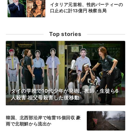
イタリア元首相、性的パーティーの
口止めに計13億円 検察当局
Top stories
タイの学校で10代少年が発砲、教師・生徒ら6
人殺害 祖父母殺害した後移動
韓国、北西部沿岸で地雷15個回収 豪
雨で北朝鮮から流出か