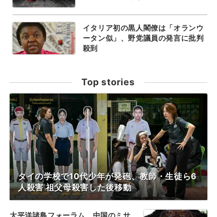
イタリア初の黒人閣僚は「オランウ
ータン似」、野党議員の発言に批判
殺到
Top stories
タイの学校で10代少年が発砲、教師・生徒ら6
人殺害 祖父母殺害した後移動
太平洋諸島フォーラム、中国のミサ