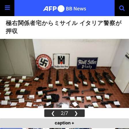
極右関係者宅からミサイル イタリア警察が
押収
❮
2/7
❯
caption +