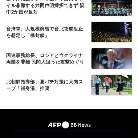
イル非難する共同声明採択できず 親
中2か国が反対
台湾軍、大規模演習で台北攻撃阻止
を想定し「橋封鎖」
国連事務総長、ロシアとウクライナ
両国を非難 民間人狙った攻撃めぐり
北朝鮮指導部、夏バテ対策に犬肉ス
ープ「補身湯」推奨