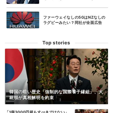
ファーウェイなしの5GはNZなしの
ラグビーみたい？同社が全面広告
Top stories
韓国の暗い歴史「強制的な国際養子縁組」、大
統領が真相解明を約束
「1個3000円超もすべきではない」