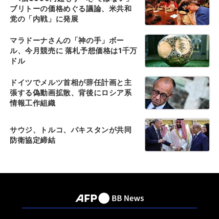
ブリトーの価格めぐる議論、米共和
党の「内戦」に発展
マラドーナさんの「神の手」ボー
ル、今月競売に 落札予想価格は1千万
ドル
ドイツでメルツ首相が辞任計画と主
張する偽動画拡散、背後にロシア系
情報工作組織
サウジ、トルコ、パキスタンが共同
防衛協定締結