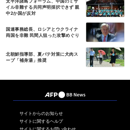
太平洋諸島フォーラム、中国のミサ
イル非難する共同声明採択できず 親
中2か国が反対
国連事務総長、ロシアとウクライナ
両国を非難 民間人狙った攻撃めぐり
北朝鮮指導部、夏バテ対策に犬肉ス
ープ「補身湯」推奨
サイトからのお知らせ
サイトに関するヘルプ
サイトに関するお問い合わせ