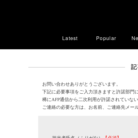
Latest
Popular
N
記
お問い合わせありがとうございます。
下記に必要事項をご入力頂きますと許諾部門
稀にAFP通信から二次利用が許諾されていな
ご連絡の必要な方は、お名前、ご連絡先メー