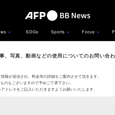
ews
SDGs
Sports
Focus
P
∨
∨
∨
事、写真、動画などの使用についてのお問い合
に情報が送信され、料金等の詳細をご案内させて頂きます。
いものもございますので予めご了承下さい。
ルアドレスをご記入いただきますようお願いいたします。