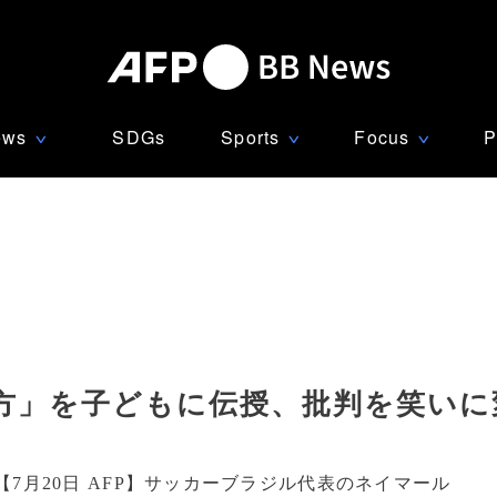
ews
SDGs
Sports
Focus
P
∨
∨
∨
方」を子どもに伝授、批判を笑いに
【7月20日 AFP】サッカーブラジル代表のネイマール