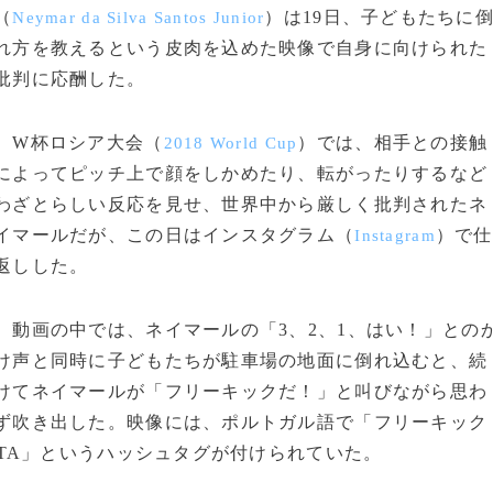
（
）は19日、子どもたちに
Neymar da Silva Santos Junior
れ方を教えるという皮肉を込めた映像で自身に向けられた
批判に応酬した。
W杯ロシア大会（
）では、相手との接触
2018 World Cup
によってピッチ上で顔をしかめたり、転がったりするなど
わざとらしい反応を見せ、世界中から厳しく批判されたネ
イマールだが、この日はインスタグラム（
）で仕
Instagram
返しした。
動画の中では、ネイマールの「3、2、1、はい！」との
け声と同時に子どもたちが駐車場の地面に倒れ込むと、続
けてネイマールが「フリーキックだ！」と叫びながら思わ
ず吹き出した。映像には、ポルトガル語で「フリーキック
FALTA」というハッシュタグが付けられていた。