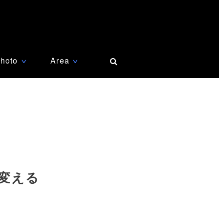
hoto
Area
∨
∨
変える