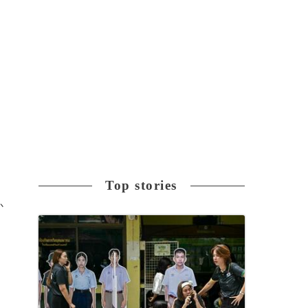
倒
Top stories
か