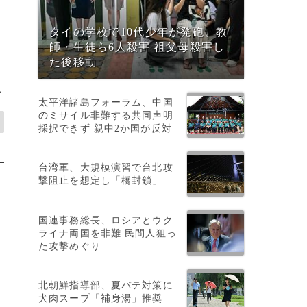
タイの学校で10代少年が発砲、教
師・生徒ら6人殺害 祖父母殺害し
た後移動
>
太平洋諸島フォーラム、中国
のミサイル非難する共同声明
採択できず 親中2か国が反対
台湾軍、大規模演習で台北攻
撃阻止を想定し「橋封鎖」
国連事務総長、ロシアとウク
ライナ両国を非難 民間人狙っ
た攻撃めぐり
北朝鮮指導部、夏バテ対策に
犬肉スープ「補身湯」推奨