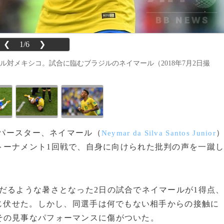
❮
1/6
❯
対メキシコ。試合に臨むブラジルのネイマール（2018年7月2日撮
ーパースター、ネイマール（
Neymar da Silva Santos Junior
トーナメント1回戦で、自身に向けられた批判の声を一蹴
だるような暑さとなった2日の試合でネイマールが1得点
ねじ伏せた。しかし、同選手は何でもない相手からの接触に
その見事なパフォーマンスに傷がついた。