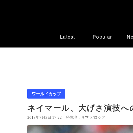
Latest
Popular
N
ワールドカップ
ネイマール、大げさ演技へ
2018年7月3日 17:22
発信地：サマラ/ロシア