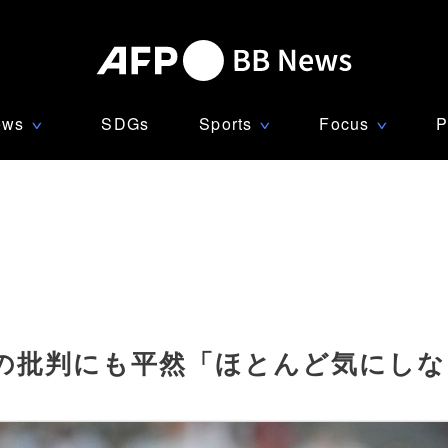
ews
SDGs
Sports
Focus
P
∨
∨
∨
の批判にも平然「ほとんど気にしな