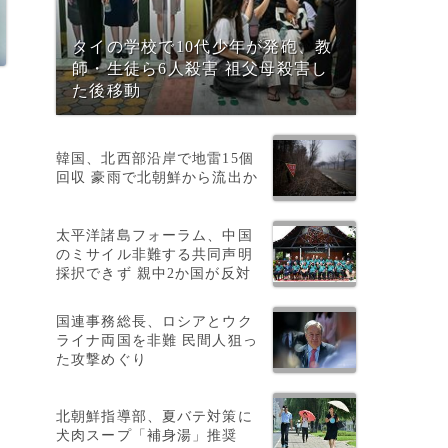
タイの学校で10代少年が発砲、教
師・生徒ら6人殺害 祖父母殺害し
た後移動
韓国、北西部沿岸で地雷15個
回収 豪雨で北朝鮮から流出か
太平洋諸島フォーラム、中国
のミサイル非難する共同声明
）
採択できず 親中2か国が反対
し
国連事務総長、ロシアとウク
ライナ両国を非難 民間人狙っ
た攻撃めぐり
、
北朝鮮指導部、夏バテ対策に
犬肉スープ「補身湯」推奨