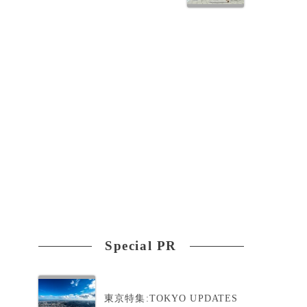
れ
Special PR
東京特集:TOKYO UPDATES