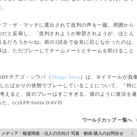
た。
ブ・ザ・マッチに選出されて批判の声を一蹴。周囲から
のだと反発し、「批判されようが称賛されようが、ほとん
出るだろうからね。前の2試合で会見に応じなかったのは
事は、ただプレーしてチームメートとチームを助けること
DFチアゴ・シウバ（
）は、ネイマールが負
Thiago Silva
帰したばかりの状態でプレーしていることについて、「特
を考えると、彼のプレーはすごすぎる。彼のように復活を
AFP/Justin DAVIS
ワールドカップ 一覧へ
メディア・報道関係・法人の方向け 写真・動画 購入のお問合せ
>