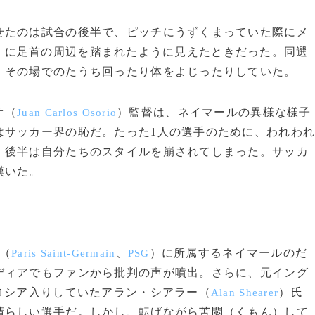
たのは試合の後半で、ピッチにうずくまっていた際にメ
）に足首の周辺を踏まれたように見えたときだった。同選
、その場でのたうち回ったり体をよじったりしていた。
オ（
）監督は、ネイマールの異様な様子
Juan Carlos Osorio
はサッカー界の恥だ。たった1人の選手のために、われわ
、後半は自分たちのスタイルを崩されてしまった。サッカ
嘆いた。
（
、
）に所属するネイマールのだ
Paris Saint-Germain
PSG
ディアでもファンから批判の声が噴出。さらに、元イング
ロシア入りしていたアラン・シアラー（
）氏
Alan Shearer
晴らしい選手だ。しかし、転げながら苦悶（くもん）して