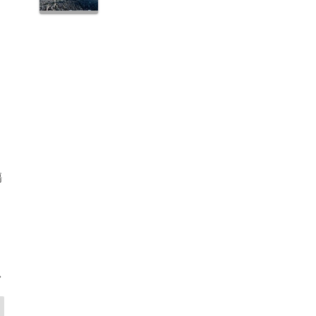
、
傷
に
遂
>