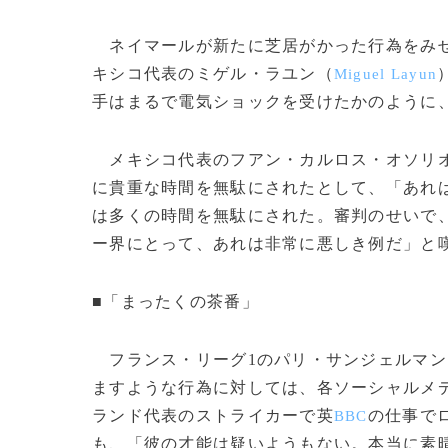
ネイマールが新たに芝居がかった行為をみせ
キシコ代表のミゲル・ラユン（
Miguel Layun
手はまるで電気ショックを受けたかのように
メキシコ代表のフアン・カルロス・オソリ
に貴重な時間を無駄にされたとして、「あれ
は多くの時間を無駄にされた。審判のせいで
ー界にとって、あれは非常に悪しき例だ」と
■「まったくの茶番」
フランス・リーグ1のパリ・サンジェルマン
ますような行為に対しては、各ソーシャルメ
ランド代表のストライカーで英
の仕事で
BBC
も、「彼の才能は疑いようもない。本当に素