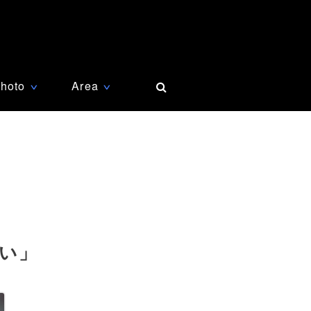
hoto
Area
∨
∨
い」