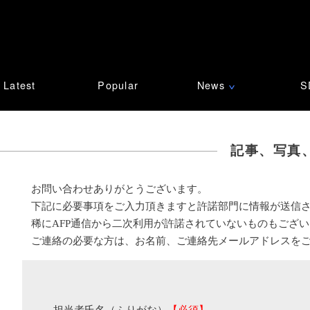
Latest
Popular
News
S
∨
記事、写真
お問い合わせありがとうございます。
下記に必要事項をご入力頂きますと許諾部門に情報が送信
稀にAFP通信から二次利用が許諾されていないものもござ
ご連絡の必要な方は、お名前、ご連絡先メールアドレスを