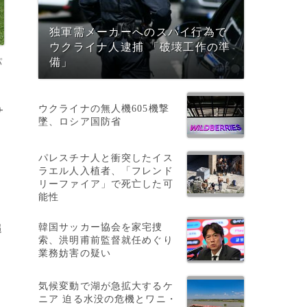
独軍需メーカーへのスパイ行為で
ウクライナ人逮捕 「破壊工作の準
パ
備」
ウクライナの無人機605機撃
サ
墜、ロシア国防省
パレスチナ人と衝突したイス
ラエル人入植者、「フレンド
リーファイア」で死亡した可
能性
韓国サッカー協会を家宅捜
追
索、洪明甫前監督就任めぐり
業務妨害の疑い
気候変動で湖が急拡大するケ
ニア 迫る水没の危機とワニ・