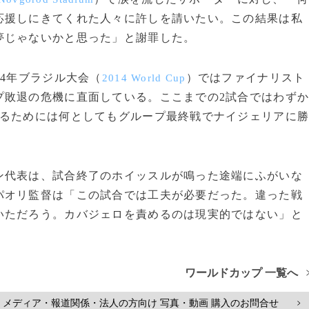
応援しにきてくれた人々に許しを請いたい。この結果は私
夢じゃないかと思った」と謝罪した。
4年ブラジル大会（
）ではファイナリスト
2014 World Cup
プ敗退の危機に直面している。ここまでの2試合ではわず
まるためには何としてもグループ最終戦でナイジェリアに
代表は、試合終了のホイッスルが鳴った途端にふがいな
パオリ監督は「この試合では工夫が必要だった。違った戦
いただろう。カバジェロを責めるのは現実的ではない」と
ワールドカップ 一覧へ
メディア・報道関係・法人の方向け 写真・動画 購入のお問合せ
>