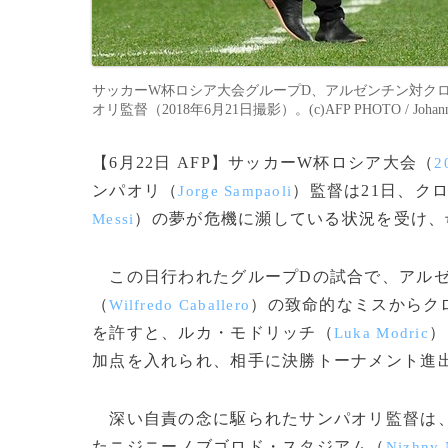
サッカーW杯ロシア大会グループD、アルゼンチン対ク
オリ監督（2018年6月21日撮影）。(c)AFP PHOTO / Johanne
【6月22日 AFP】サッカーW杯ロシア大会（
2
ンパオリ（
）監督は21日、ク
Jorge Sampaoli
）の夢が危機に瀕している状況を受け、
Messi
この日行われたグループDの試合で、アルゼ
（
）の致命的なミスからク
Wilfredo Caballero
を許すと、ルカ・モドリッチ（
）
Luka Modric
加点を入れられ、相手に決勝トーナメント進
深い自責の念に駆られたサンパオリ監督は、
たニジニーノブゴロド・スタジアム（
Nizhny 