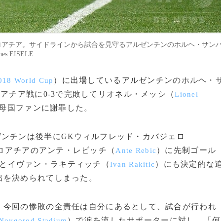
ロアチア。サイドラインから試合を見守るアルゼンチンのホルヘ・サン
s EISELE
）に出場しているアルゼンチンのホルヘ・
018 World Cup
ロアチア戦に0-3で完敗してリオネル・メッシ（
Lionel
母国ファンに謝罪した。
ンチンは後半にGKウィルフレッド・カバジェロ
ロアチアのアンテ・レビッチ（
）に先制ゴール
Ante Rebic
とイヴァン・ラキティッチ（
）にも決定的な
Ivan Rakitic
出を決められてしまった。
今回の惨敗の全責任は自分にあるとして、試合が行われ
）で涙を流したサポーターに対し、「何
Novgorod Stadium