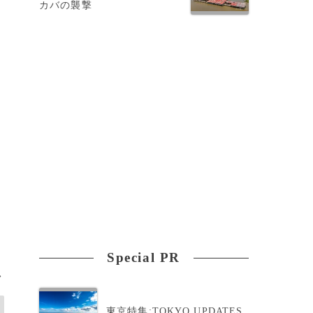
カバの襲撃
か
勝
Special PR
>
東京特集:TOKYO UPDATES