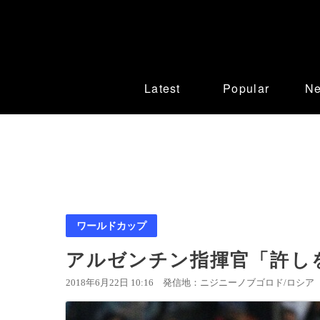
Latest
Popular
N
ワールドカップ
アルゼンチン指揮官「許し
2018年6月22日 10:16
発信地：ニジニーノブゴロド/ロシア