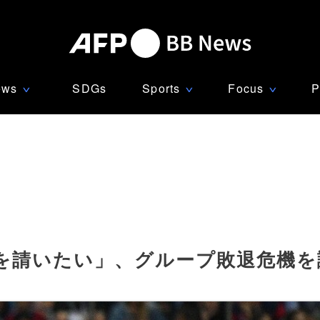
ews
SDGs
Sports
Focus
P
∨
∨
∨
を請いたい」、グループ敗退危機を