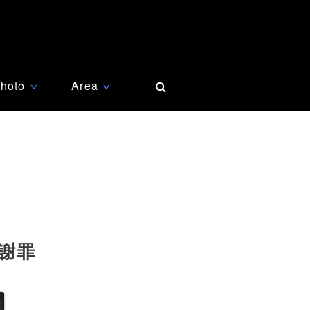
hoto
Area
∨
∨
謝罪