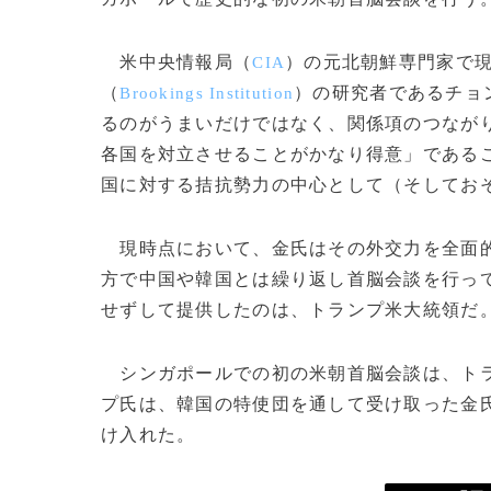
米中央情報局（
）の元北朝鮮専門家で
CIA
（
）の研究者であるチョ
Brookings Institution
るのがうまいだけではなく、関係項のつなが
各国を対立させることがかなり得意」である
国に対する拮抗勢力の中心として（そしてお
現時点において、金氏はその外交力を全面的
方で中国や韓国とは繰り返し首脳会談を行っ
せずして提供したのは、トランプ米大統領だ
シンガポールでの初の米朝首脳会談は、トラ
プ氏は、韓国の特使団を通して受け取った金
け入れた。