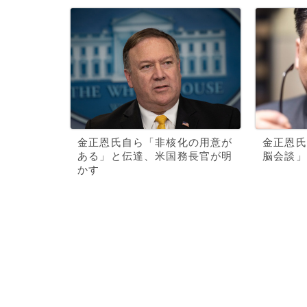
金正恩氏自ら「非核化の用意が
金正恩氏
ある」と伝達、米国務長官が明
脳会談」
かす