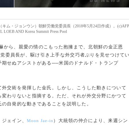
・ジョンウン）朝鮮労働党委員長（2018年5月24日作成）。(c)AFP
L LOEB AND Korea Summit Press Pool
た威嚇から、親愛の情のこもった抱擁まで、北朝鮮の金正恩
働党委員長が、駆け引き上手な外交巧者ぶりを見せつけて
予期せぬアシストがある──米国のドナルド・トランプ
外交術を発揮した金氏。しかし、こうした動きについて
ら変わりないと指摘する。ただ、それが外交分野にかつて
氏の自発的な動きであることを説明した。
・ジェイン、
）大統領の仲介により、来週シン
Moon Jae-in
。