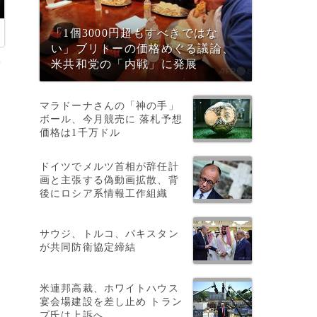
「1個3000円超もすべきではな
い」ブリトーの価格めぐる議論、
米共和党の「内戦」に発展
マラドーナさんの「神の手」
ボール、今月競売に 落札予想
価格は1千万ドル
い
ドイツでメルツ首相が辞任計
画と主張する偽動画拡散、背
後にロシア系情報工作組織
サウジ、トルコ、パキスタン
が共同防衛協定締結
米連邦高裁、ホワイトハウス
宴会場建設を差し止め トラン
プ氏は上訴へ