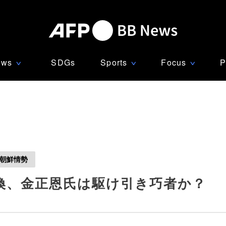
ews
SDGs
Sports
Focus
P
∨
∨
∨
朝鮮情勢
換、金正恩氏は駆け引き巧者か？