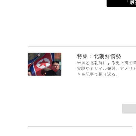
「最
特集：北朝鮮情勢
米国と北朝鮮による史上初の首
実験やミサイル発射、アメリ
きを記事で振り返る。