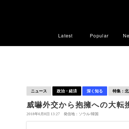
Latest
Popular
N
ニュース
政治・経済
深く知る
特集：北
威嚇外交から抱擁への大転
2018年6月8日 13:27
発信地：ソウル/韓国