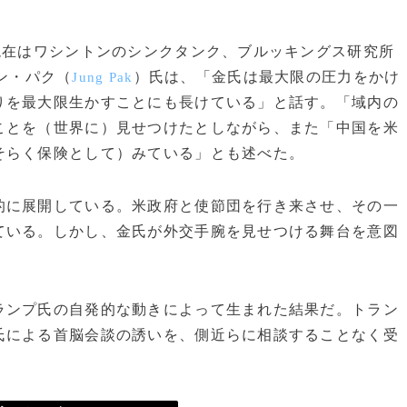
現在はワシントンのシンクタンク、ブルッキングス研究所
ン・パク（
）氏は、「金氏は最大限の圧力をかけ
Jung Pak
りを最大限生かすことにも長けている」と話す。「域内の
ことを（世界に）見せつけたとしながら、また「中国を米
そらく保険として）みている」とも述べた。
に展開している。米政府と使節団を行き来させ、その一
ている。しかし、金氏が外交手腕を見せつける舞台を意図
。
ンプ氏の自発的な動きによって生まれた結果だ。トラン
氏による首脳会談の誘いを、側近らに相談することなく受