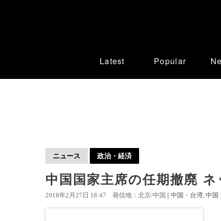
Latest
Popular
N
ニュース
政治・経済
中国国家主席の任期撤廃 
2018年2月27日 18:47
発信地：北京/中国 [
中国・台湾
中国