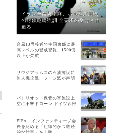
イラン革命防衛隊、ホルムズ海峡
の封鎖継続強調 全要求の受け入れ
迫る
台風13号接近で中国東部に最
高レベルの警戒警報、1500便
以上が欠航
サウジアラムコの石油施設に
無人機攻撃、フーシ派が声明
>
パトリオット保管の軍施設上
空に不審ドローン ドイツ西部
FIFA、インファンティーノ会
長を貶める「組織的かつ継続
的な妨害」を非難