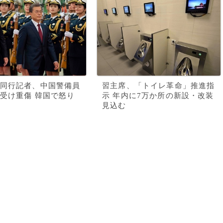
同行記者、中国警備員
習主席、「トイレ革命」推進指
受け重傷 韓国で怒り
示 年内に7万か所の新設・改装
見込む