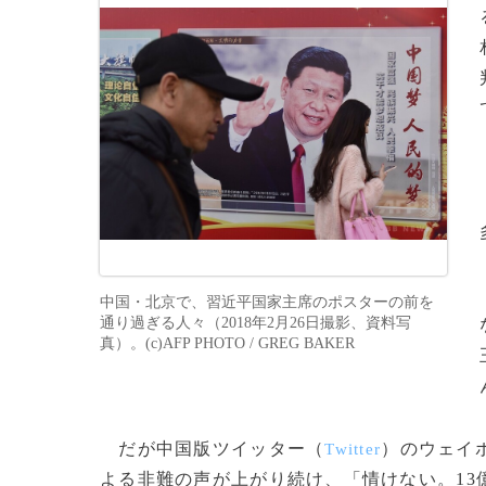
中国・北京で、習近平国家主席のポスターの前を
通り過ぎる人々（2018年2月26日撮影、資料写
真）。(c)AFP PHOTO / GREG BAKER
だが中国版ツイッター（
）のウェイ
Twitter
よる非難の声が上がり続け、「情けない。13