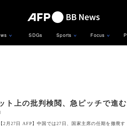
ews
SDGs
Sports
Focus
P
∨
∨
∨
ネット上の批判検閲、急ピッチで進
]
【2月27日 AFP】中国では27日、国家主席の任期を撤廃す