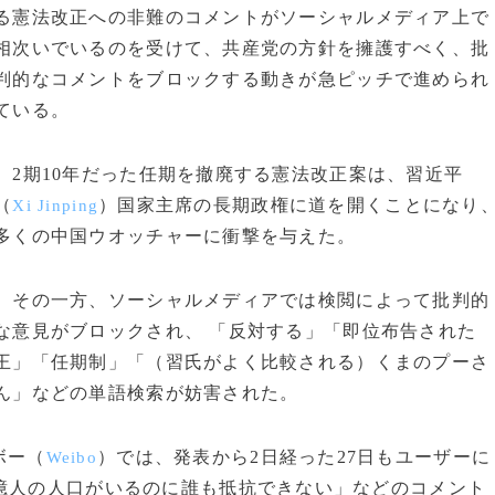
る憲法改正への非難のコメントがソーシャルメディア上で
相次いでいるのを受けて、共産党の方針を擁護すべく、批
判的なコメントをブロックする動きが急ピッチで進められ
ている。
2期10年だった任期を撤廃する憲法改正案は、習近平
（
）国家主席の長期政権に道を開くことになり
Xi Jinping
多くの中国ウオッチャーに衝撃を与えた。
その一方、ソーシャルメディアでは検閲によって批判的
な意見がブロックされ、 「反対する」「即位布告された
王」「任期制」「（習氏がよく比較される）くまのプーさ
ん」などの単語検索が妨害された。
ボー（
）では、発表から2日経った27日もユーザーに
Weibo
億人の人口がいるのに誰も抵抗できない」などのコメント