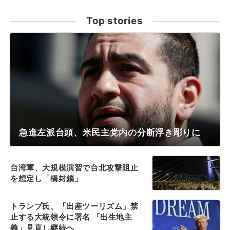
Top stories
急進左派台頭、米民主党内の分断浮き彫りに
台湾軍、大規模演習で台北攻撃阻止
を想定し「橋封鎖」
トランプ氏、「出産ツーリズム」禁
止する大統領令に署名 「出生地主
義」見直し継続へ