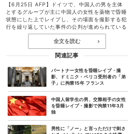
【6月25日 AFP】ドイツで、中国人の男を主体
とするグループが主に中国人の女性を薬物で昏睡
状態にした上でレイプし、その場面を撮影する犯
行を繰り返していた事件の公判が進められている
全文を読む
>
関連記事
パートナー女性を昏睡レイプ・撮
影、ドミニク・ペリコ受刑者の「弟
子」に拘禁15年 フランス
中国人留学生の男、交際相手の女性
を昏睡レイプ・撮影で拘禁11年3月
独
男性に「ノー」と言っただけで刺さ