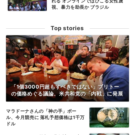
れる オンラインではびこる女性蔑
視、暴力を助長か ブラジル
Top stories
「1個3000円超もすべきではない」ブリトー
の価格めぐる議論、米共和党の「内戦」に発展
マラドーナさんの「神の手」ボー
ル、今月競売に 落札予想価格は1千万
ドル