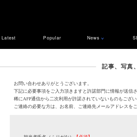
Latest
Popular
News
S
∨
記事、写真
お問い合わせありがとうございます。
下記に必要事項をご入力頂きますと許諾部門に情報が送信
稀にAFP通信から二次利用が許諾されていないものもござ
ご連絡の必要な方は、お名前、ご連絡先メールアドレスを