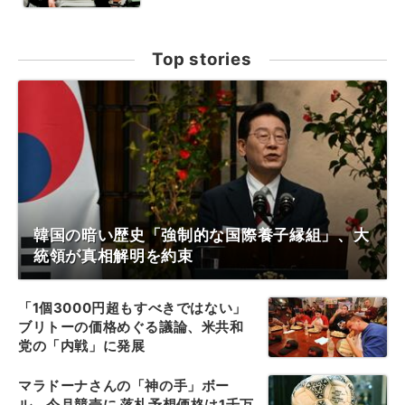
Top stories
韓国の暗い歴史「強制的な国際養子縁組」、大
統領が真相解明を約束
「1個3000円超もすべきではない」
ブリトーの価格めぐる議論、米共和
党の「内戦」に発展
マラドーナさんの「神の手」ボー
ル、今月競売に 落札予想価格は1千万