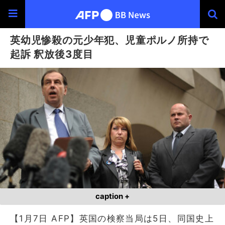
英幼児惨殺の元少年犯、児童ポルノ所持で
起訴 釈放後3度目
caption +
【1月7日 AFP】英国の検察当局は5日、同国史上