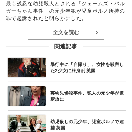
最も残忍な幼児殺人とされる「ジェームズ・バル
ガーちゃん事件」の元少年犯が児童ポルノ所持の
罪で起訴されたと明らかにした。
全文を読む
>
関連記事
暴行中に「自撮り」、女性を殺害し
た2少女に終身刑 英国
英幼児惨殺事件、犯人の元少年が仮
釈放に
幼児殺しの元少年、児童ポルノで逮
捕 英国