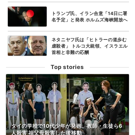
トランプ氏、イラン合意「14日に署
名予定」と発表 ホルムズ海峡開放へ
ネタニヤフ氏は「ヒトラーの道歩む
虐殺者」 トルコ大統領、イスラエル
首相と非難の応酬
Top stories
タイの学校で10代少年が発砲、教師・生徒ら6
人殺害 祖父母殺害した後移動