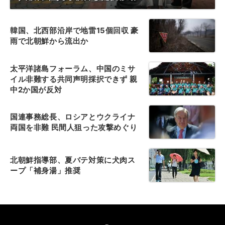
韓国、北西部沿岸で地雷15個回収 豪
雨で北朝鮮から流出か
太平洋諸島フォーラム、中国のミサ
イル非難する共同声明採択できず 親
中2か国が反対
国連事務総長、ロシアとウクライナ
両国を非難 民間人狙った攻撃めぐり
北朝鮮指導部、夏バテ対策に犬肉ス
ープ「補身湯」推奨