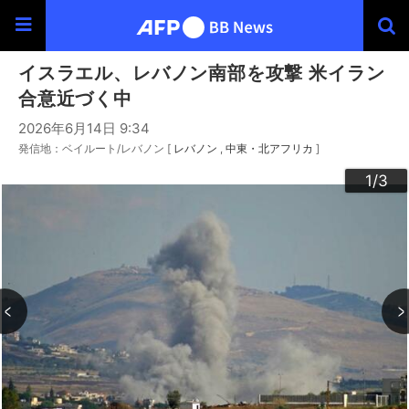
イスラエル、レバノン南部を攻撃 米イラン
合意近づく中
2026年6月14日 9:34
発信地：ベイルート/レバノン [
レバノン
中東・北アフリカ
]
3
2
1
/3
/3
/3