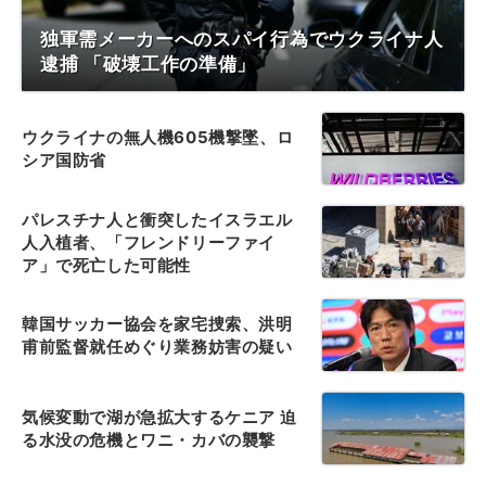
独軍需メーカーへのスパイ行為でウクライナ人
逮捕 「破壊工作の準備」
ウクライナの無人機605機撃墜、ロ
シア国防省
パレスチナ人と衝突したイスラエル
人入植者、「フレンドリーファイ
ア」で死亡した可能性
韓国サッカー協会を家宅捜索、洪明
甫前監督就任めぐり業務妨害の疑い
気候変動で湖が急拡大するケニア 迫
る水没の危機とワニ・カバの襲撃