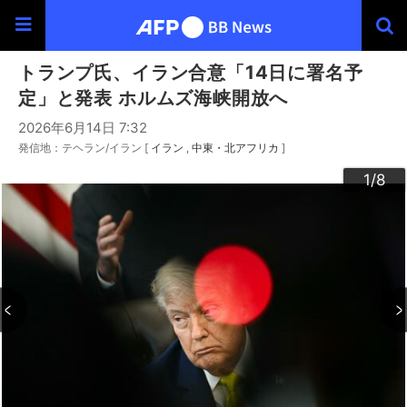
トランプ氏、イラン合意「14日に署名予
定」と発表 ホルムズ海峡開放へ
2026年6月14日 7:32
発信地：テヘラン/イラン [
イラン
中東・北アフリカ
]
3
4
6
2
5
7
8
1
/8
/8
/8
/8
/8
/8
/8
/8