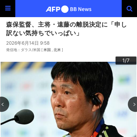
森保監督、主将・遠藤の離脱決定に「申し
訳ない気持ちでいっぱい」
2026年6月14日 9:58
発信地：ダラス/米国 [
米国
北米
]
3
4
6
2
5
7
1
/7
/7
/7
/7
/7
/7
/7