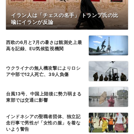
イラン人は「チェスの名手」 トランプ氏の比
喩にイランが反論
西欧の6月と7月の暑さは観測史上最
高を記録、EU気候監視機関
ウクライナの無人機攻撃によりロシ
ア中部で12人死亡、39人負傷
台風13号、中国上陸後に勢力弱まる
東部では交通に影響
インドネシアの聖職者団体、独立記
念行事で男性が「女性の服」を着な
いよう警告