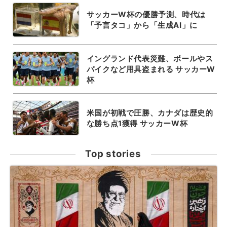
サッカーW杯の優勝予測、時代は
「予言タコ」から「生成AI」に
イングランド代表災難、ボールやス
パイクなど用具盗まれる サッカーW
杯
米国が初戦で圧勝、カナダは歴史的
な勝ち点1獲得 サッカーW杯
Top stories