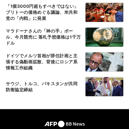
「1個3000円超もすべきではない」
ブリトーの価格めぐる議論、米共和
党の「内戦」に発展
マラドーナさんの「神の手」ボー
ル、今月競売に 落札予想価格は1千万
ドル
ドイツでメルツ首相が辞任計画と主
張する偽動画拡散、背後にロシア系
情報工作組織
サウジ、トルコ、パキスタンが共同
防衛協定締結