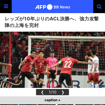
レッズが10年ぶりのACL決勝へ、強力攻撃
陣の上海を完封
❮
1/10
❯
caption +