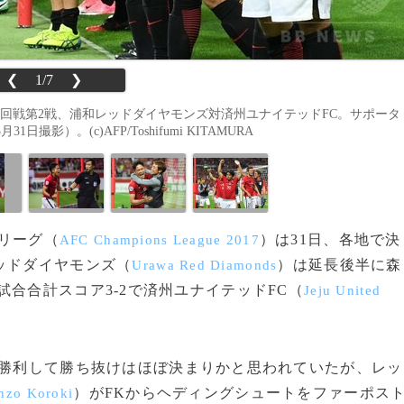
❮
1/7
❯
1回戦第2戦、浦和レッドダイヤモンズ対済州ユナイテッドFC。サポータ
）。(c)AFP/Toshifumi KITAMURA
ズリーグ（
）は31日、各地で決
AFC Champions League 2017
ッドダイヤモンズ（
）は延長後半に森
Urawa Red Diamonds
試合合計スコア3-2で済州ユナイテッドFC（
Jeju United
で勝利して勝ち抜けはほぼ決まりかと思われていたが、レッ
）がFKからヘディングシュートをファーポス
nzo Koroki