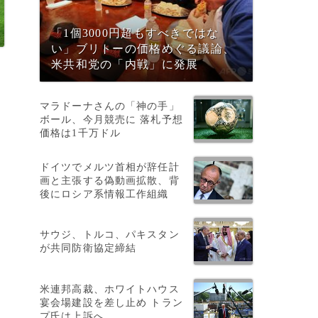
「1個3000円超もすべきではな
い」ブリトーの価格めぐる議論、
米共和党の「内戦」に発展
マラドーナさんの「神の手」
ボール、今月競売に 落札予想
価格は1千万ドル
ドイツでメルツ首相が辞任計
画と主張する偽動画拡散、背
後にロシア系情報工作組織
サウジ、トルコ、パキスタン
が共同防衛協定締結
米連邦高裁、ホワイトハウス
宴会場建設を差し止め トラン
ト
プ氏は上訴へ