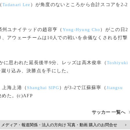
（
）が角度のないところから合計スコアを2-2
Tadanari Lee
済州ユナイテッドの趙容亨（
）がこの日2
Yong-Hyung Cho
、アウェーチームは10人での戦いを余儀なくされる打撃
かに思われた延長後半9分、レッズは高木俊幸（
Toshiyuki
を蹴り込み、決勝点を手にした。
、上海上港（
）が3-2で江蘇蘇寧（
Shanghai SIPG
Jiangsu
た。(c)AFP
サッカー 一覧へ
メディア・報道関係・法人の方向け 写真・動画 購入のお問合せ
>