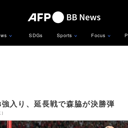
ews
SDGs
Sports
Focus
P
∨
∨
∨
8強入り、延長戦で森脇が決勝弾
玉
]