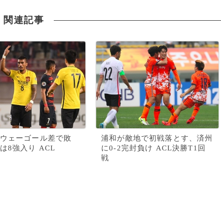
関連記事
ウェーゴール差で敗
浦和が敵地で初戦落とす、済州
は8強入り ACL
に0-2完封負け ACL決勝T1回
戦