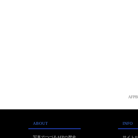
AFP
ABOUT
INFO
写真でつづるAFPの歴史
サイト