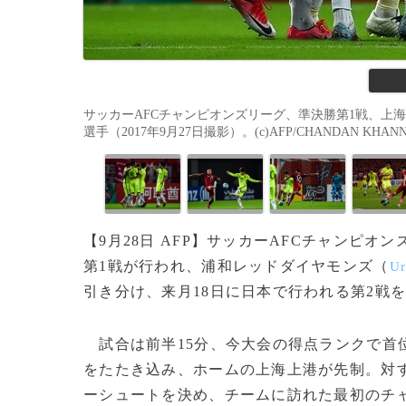
サッカーAFCチャンピオンズリーグ、準決勝第1戦、上
選手（2017年9月27日撮影）。(c)AFP/CHANDAN KHAN
【9月28日 AFP】サッカーAFCチャンピオ
第1戦が行われ、浦和レッドダイヤモンズ（
Ur
引き分け、来月18日に日本で行われる第2戦
試合は前半15分、今大会の得点ランクで首
をたたき込み、ホームの上海上港が先制。対す
ーシュートを決め、チームに訪れた最初のチ