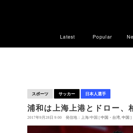
Latest
Popular
N
スポーツ
サッカー
日本人選手
浦和は上海上港とドロー、柏
2017年9月28日 9:00
発信地：上海/中国 [
中国・台湾
中国
]