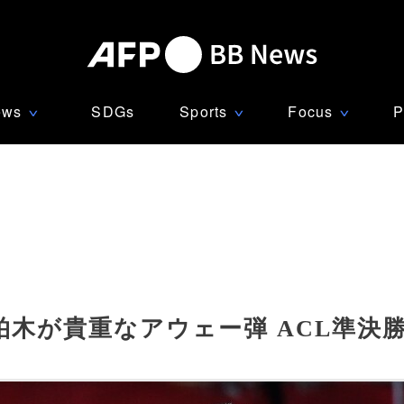
ews
SDGs
Sports
Focus
P
∨
∨
∨
木が貴重なアウェー弾 ACL準決