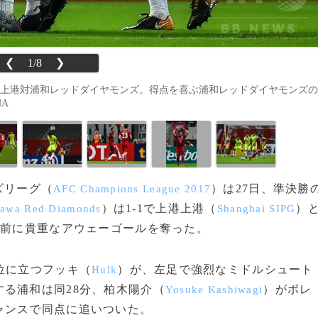
❮
1/8
❯
海上港対浦和レッドダイヤモンズ。得点を喜ぶ浦和レッドダイヤモンズの
NA
ンズリーグ（
）は27日、準決勝
AFC Champions League 2017
）は1-1で上港上港（
）
awa Red Diamonds
Shanghai SIPG
を前に貴重なアウェーゴールを奪った。
位に立つフッキ（
）が、左足で強烈なミドルシュート
Hulk
る浦和は同28分、柏木陽介（
）がボレ
Yosuke Kashiwagi
ャンスで同点に追いついた。