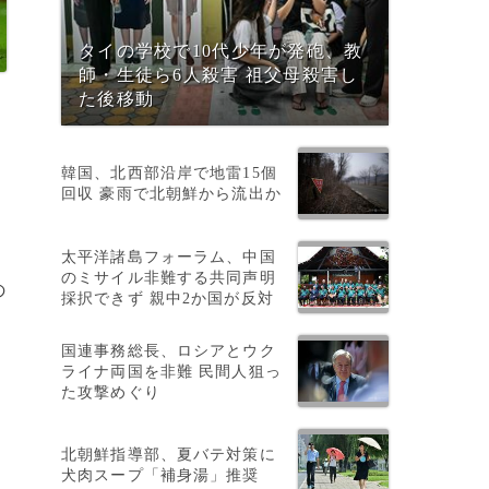
タイの学校で10代少年が発砲、教
師・生徒ら6人殺害 祖父母殺害し
た後移動
韓国、北西部沿岸で地雷15個
回収 豪雨で北朝鮮から流出か
太平洋諸島フォーラム、中国
のミサイル非難する共同声明
の
採択できず 親中2か国が反対
と
国連事務総長、ロシアとウク
ライナ両国を非難 民間人狙っ
た攻撃めぐり
北朝鮮指導部、夏バテ対策に
犬肉スープ「補身湯」推奨