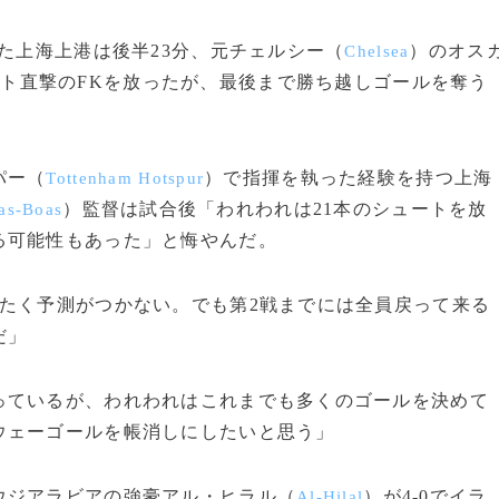
た上海上港は後半23分、元チェルシー（
）のオス
Chelsea
ト直撃のFKを放ったが、最後まで勝ち越しゴールを奪う
パー（
）で指揮を執った経験を持つ上海
Tottenham Hotspur
）監督は試合後「われわれは21本のシュートを放
las-Boas
る可能性もあった」と悔やんだ。
たく予測がつかない。でも第2戦までには全員戻って来る
だ」
っているが、われわれはこれまでも多くのゴールを決めて
ウェーゴールを帳消しにしたいと思う」
ジアラビアの強豪アル・ヒラル（
）が4-0でイラ
Al-Hilal