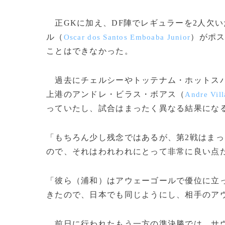
正GKに加え、DF陣でレギュラーを2人欠い
ル（
）がポス
Oscar dos Santos Emboaba Junior
ことはできなかった。
過去にチェルシーやトッテナム・ホットス
上港のアンドレ・ビラス・ボアス（
Andre Vil
っていたし、試合はまったく異なる結果にな
「もちろん少し残念ではあるが、第2戦はまっ
ので、それはわれわれにとって非常に良い点
「彼ら（浦和）はアウェーゴールで優位に立
きたので、日本でも同じようにし、相手のア
前日に行われたもう一方の準決勝では、サウ