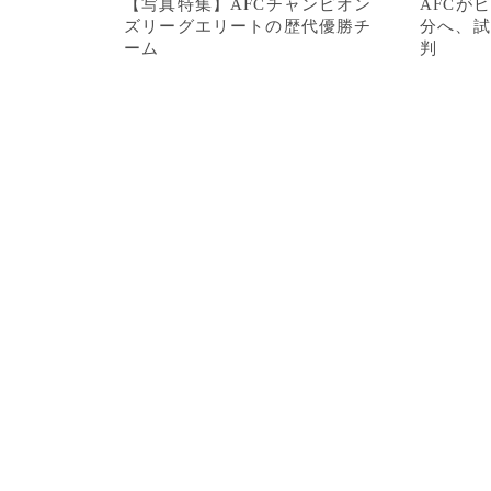
【写真特集】AFCチャンピオン
AFCが
ズリーグエリートの歴代優勝チ
分へ、試
ーム
判