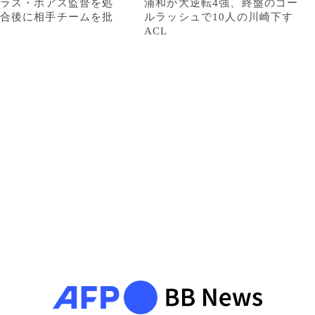
ビラス・ボアス監督を処
浦和が大逆転4強、終盤のゴー
合後に相手チームを批
ルラッシュで10人の川崎下す
ACL